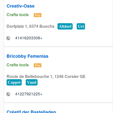
Creativ-Oase
Crafts tools
Map
Dorfplatz 1, 6374 Buochs
Altdorf
Uri
+41416203308
Bricobby Femenias
Crafts tools
Map
Route de Bellebouche 1, 1246 Corsier GE
Coppet
Vaud
+41227921225
Créatif der Bastelladen