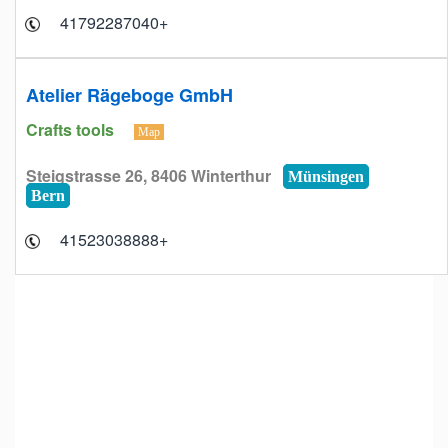
+41792287040
Atelier Rägeboge GmbH
Crafts tools
Map
Steigstrasse 26, 8406 Winterthur
Münsingen
Bern
+41523038888