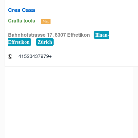
Crea Casa
Crafts tools
Map
Bahnhofstrasse 17, 8307 Effretikon
Illnau-
Effretikon
Zürich
+41523437979