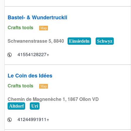
Bastel- & Wundertruckli
Crafts tools
Map
Schwanenstrasse 5, 8840
Einsiedeln
Schwyz
+41554128227
Le Coin des Idées
Crafts tools
Map
Chemin de Magnenèche 1, 1867 Ollon VD
Altdorf
Uri
+41244991911