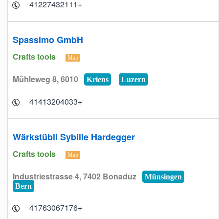
+41227432111
Spassimo GmbH
Crafts tools
Map
Mühleweg 8, 6010
Kriens
Luzern
+41413204033
Wärkstübli Sybille Hardegger
Crafts tools
Map
Industriestrasse 4, 7402 Bonaduz
Münsingen
Bern
+41763067176