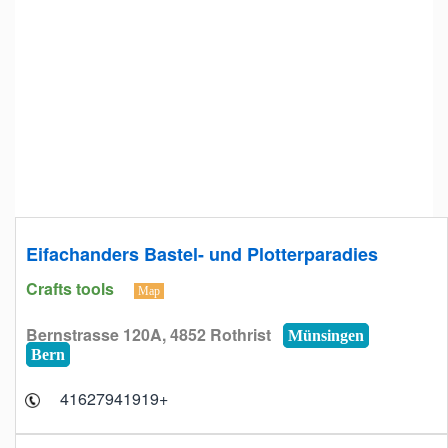
Eifachanders Bastel- und Plotterparadies
Crafts tools
Map
Bernstrasse 120A, 4852 Rothrist
Münsingen
Bern
+41627941919