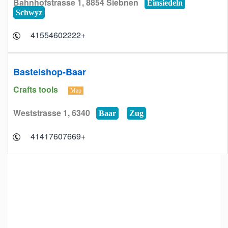
Bahnhofstrasse 1, 8854 Siebnen
Einsiedeln
Schwyz
+41554602222
Bastelshop-Baar
Crafts tools
Map
Weststrasse 1, 6340
Baar
Zug
+41417607669