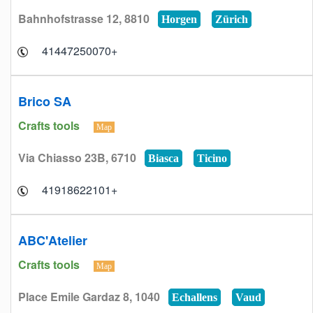
Bahnhofstrasse 12, 8810
Horgen
Zürich
+41447250070
Brico SA
Crafts tools
Map
Via Chiasso 23B, 6710
Biasca
Ticino
+41918622101
ABC'Atelier
Crafts tools
Map
Place Emile Gardaz 8, 1040
Echallens
Vaud