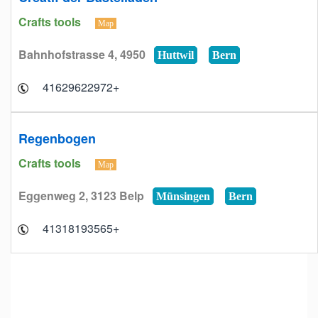
Crafts tools
Map
Bahnhofstrasse 4, 4950
Huttwil
Bern
+41629622972
Regenbogen
Crafts tools
Map
Eggenweg 2, 3123 Belp
Münsingen
Bern
+41318193565