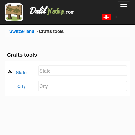
'
Dalil
Toggl
Madina
'
.com
'
naviga
Switzerland
Crafts tools
Crafts tools
State
City