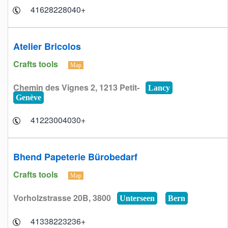
+41628228040
Atelier Bricolos
Crafts tools
Map
Chemin des Vignes 2, 1213 Petit-
Lancy
Genève
+41223004030
Bhend Papeterie Bürobedarf
Crafts tools
Map
Vorholzstrasse 20B, 3800
Unterseen
Bern
+41338223236