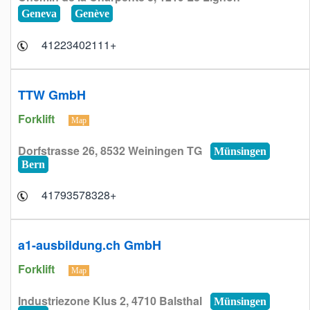
Geneva
Genève
+41223402111
TTW GmbH
Forklift
Map
Dorfstrasse 26, 8532 Weiningen TG
Münsingen
Bern
+41793578328
a1-ausbildung.ch GmbH
Forklift
Map
Industriezone Klus 2, 4710 Balsthal
Münsingen