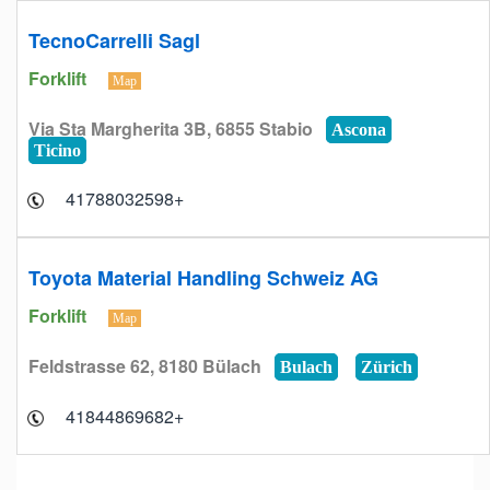
TecnoCarrelli Sagl
Forklift
Map
Via Sta Margherita 3B, 6855 Stabio
Ascona
Ticino
+41788032598
Toyota Material Handling Schweiz AG
Forklift
Map
Feldstrasse 62, 8180 Bülach
Bulach
Zürich
+41844869682