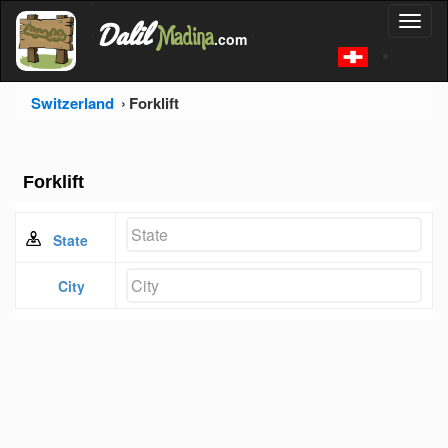
'
Dalil
Toggl
Madina
'
.com
'
naviga
Switzerland
Forklift
Forklift
State
City