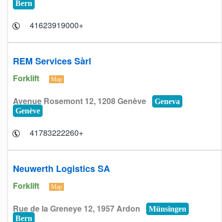
Bern
+41623919000
REM Services Sàrl
Forklift
Map
Avenue Rosemont 12, 1208 Genève
Geneva
Genève
+41783222260
Neuwerth Logistics SA
Forklift
Map
Rue de la Greneye 12, 1957 Ardon
Münsingen
Bern