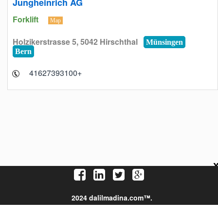
Jungheinrich AG
Forklift
Map
Holzikerstrasse 5, 5042 Hirschthal
Münsingen
Bern
+41627393100
2024 dalilmadina.com™.