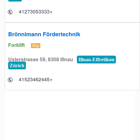
+41273053333
Brönnimann Fördertechnik
Forklift
Map
Usterstrasse 59, 8308 Illnau
Illnau-Effretikon
Zürich
+41523462445