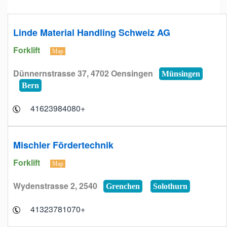
Linde Material Handling Schweiz AG
Forklift
Map
Dünnernstrasse 37, 4702 Oensingen
Münsingen
Bern
+41623984080
Mischler Fördertechnik
Forklift
Map
Wydenstrasse 2, 2540
Grenchen
Solothurn
+41323781070