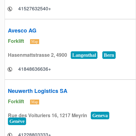
+41527632540
Avesco AG
Forklift
Map
Hasenmattstrasse 2, 4900
Langenthal
Bern
+41848636636
Neuwerth Logistics SA
Forklift
Map
Rue des Voituriers 16, 1217 Meyrin
Geneva
Genève
+41228803333