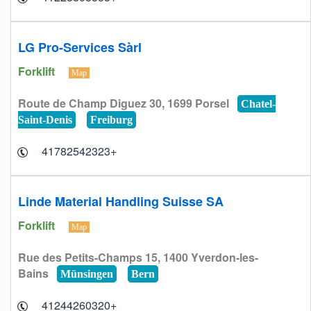
LG Pro-Services Sàrl
Forklift
Map
Route de Champ Diguez 30, 1699 Porsel
Chatel-
Saint-Denis
Freiburg
+41782542323
Linde Material Handling Suisse SA
Forklift
Map
Rue des Petits-Champs 15, 1400 Yverdon-les-
Bains
Münsingen
Bern
+41244260320