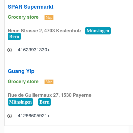
SPAR Supermarkt
Grocery store
Map
Neue Strasse 2, 4703 Kestenholz
Münsingen
Bern
+41623931330
Guang Yip
Grocery store
Map
Rue de Guillermaux 27, 1530 Payerne
Münsingen
Bern
+41266605921