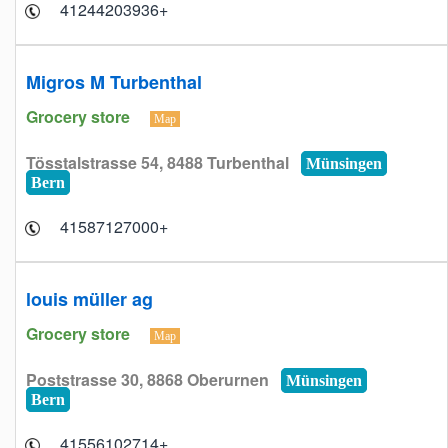
+41244203936
Migros M Turbenthal
Grocery store
Map
Tösstalstrasse 54, 8488 Turbenthal
Münsingen
Bern
+41587127000
louis müller ag
Grocery store
Map
Poststrasse 30, 8868 Oberurnen
Münsingen
Bern
+41556102714