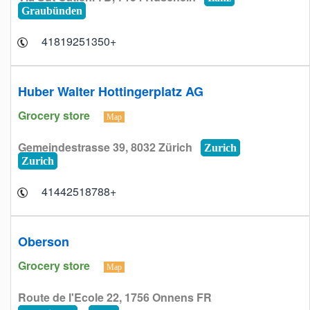
Graubünden
+41819251350
Huber Walter Hottingerplatz AG
Grocery store
Map
Gemeindestrasse 39, 8032 Zürich
Zurich
Zurich
+41442518788
Oberson
Grocery store
Map
Route de l'Ecole 22, 1756 Onnens FR