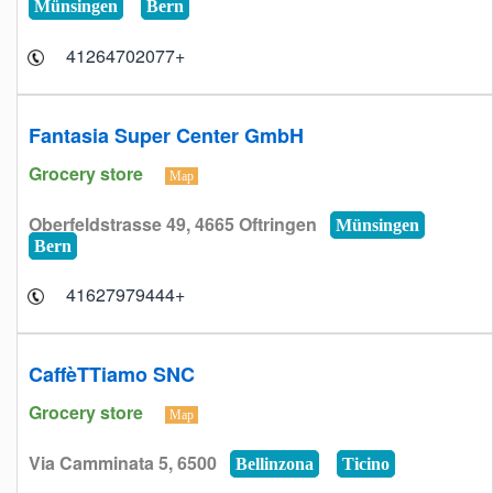
Münsingen
Bern
+41264702077
Fantasia Super Center GmbH
Grocery store
Map
Oberfeldstrasse 49, 4665 Oftringen
Münsingen
Bern
+41627979444
CaffèTTiamo SNC
Grocery store
Map
Via Camminata 5, 6500
Bellinzona
Ticino