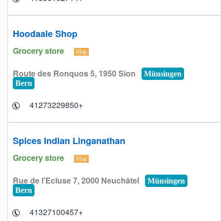
Hoodaale Shop
Grocery store
Map
Route des Ronquos 5, 1950 Sion
Münsingen
Bern
+41273229850
Spices Indian Linganathan
Grocery store
Map
Rue de l'Ecluse 7, 2000 Neuchâtel
Münsingen
Bern
+41327100457