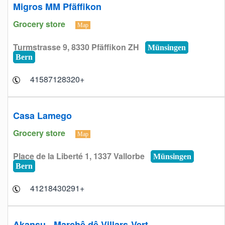
Migros MM Pfäffikon
Grocery store
Map
Turmstrasse 9, 8330 Pfäffikon ZH
Münsingen
Bern
+41587128320
Casa Lamego
Grocery store
Map
Place de la Liberté 1, 1337 Vallorbe
Münsingen
Bern
+41218430291
Akansu - Marchê dê Villars-Vert