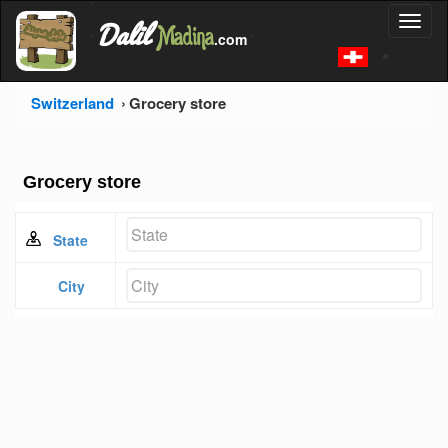
'
Dalil
Toggl
Madina
'
.com
'
naviga
Switzerland
Grocery store
Grocery store
State
City