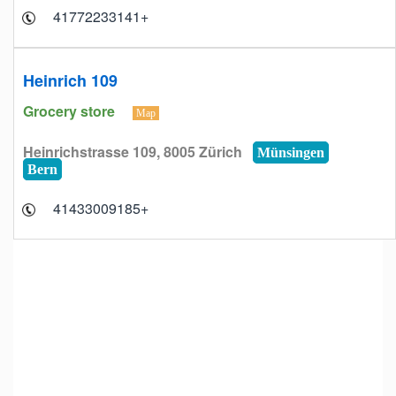
+41772233141
Heinrich 109
Grocery store
Map
Heinrichstrasse 109, 8005 Zürich
Münsingen
Bern
+41433009185