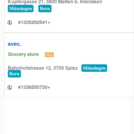
Kupfergasse 21, 3800 Matten b. Interlaken
Münsingen
Bern
+41335250541
avec.
Grocery store
Map
Bahnhofstrasse 12, 3700 Spiez
Münsingen
Bern
+41336550730