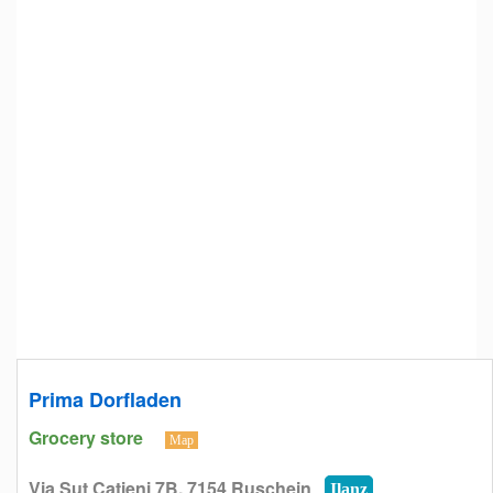
Prima Dorfladen
Grocery store
Map
Via Sut Catieni 7B, 7154 Ruschein
Ilanz