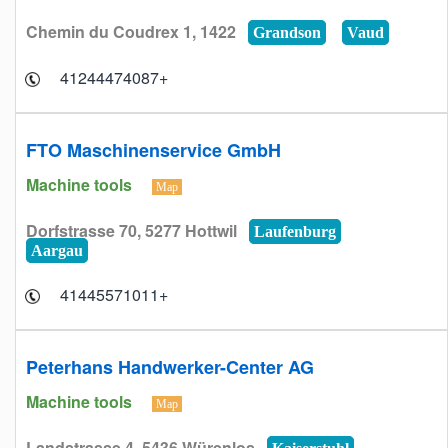
Chemin du Coudrex 1, 1422
Grandson
Vaud
+41244474087
FTO Maschinenservice GmbH
Machine tools
Map
Dorfstrasse 70, 5277 Hottwil
Laufenburg
Aargau
+41445571011
Peterhans Handwerker-Center AG
Machine tools
Map
Landstrasse 4, 5436 Würenlos