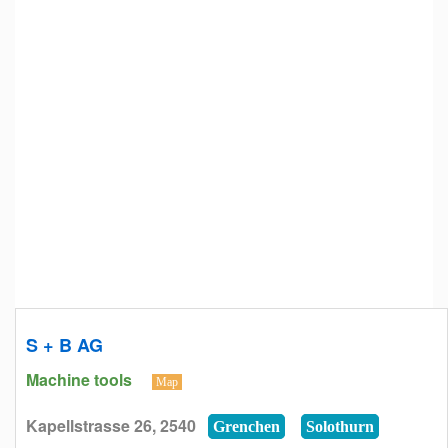
S + B AG
Machine tools
Map
Kapellstrasse 26, 2540
Grenchen
Solothurn