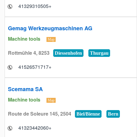
+41329310505
Gemag Werkzeugmaschinen AG
Machine tools
Map
Rottmühle 4, 8253
Diessenhofen
Thurgau
+41526571717
Scemama SA
Machine tools
Map
Route de Soleure 145, 2504
Biel/Bienne
Bern
+41323442060