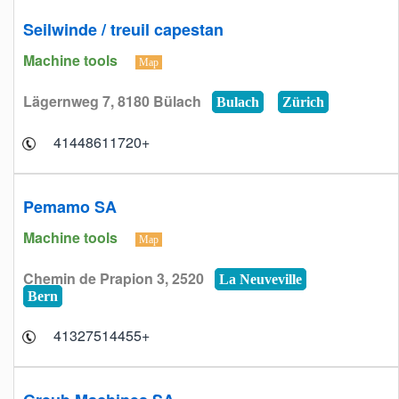
Seilwinde / treuil capestan
Machine tools
Map
Lägernweg 7, 8180 Bülach
Bulach
Zürich
+41448611720
Pemamo SA
Machine tools
Map
Chemin de Prapion 3, 2520
La Neuveville
Bern
+41327514455