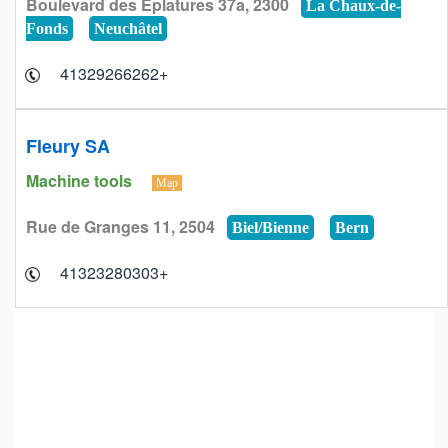
Boulevard des Eplatures 37a, 2300
La Chaux-de-
Fonds
Neuchâtel
+41329266262
Fleury SA
Machine tools
Map
Rue de Granges 11, 2504
Biel/Bienne
Bern
+41323280303