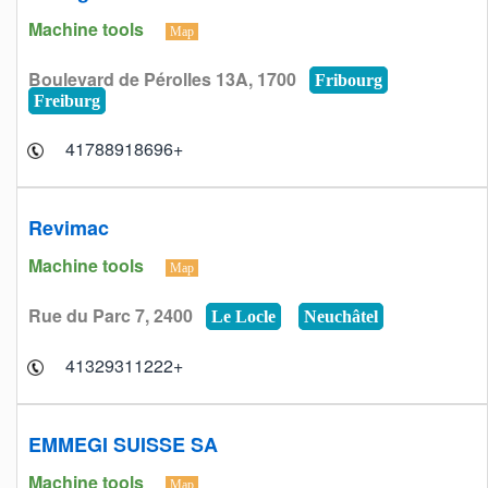
Machine tools
Map
Boulevard de Pérolles 13A, 1700
Fribourg
Freiburg
+41788918696
Revimac
Machine tools
Map
Rue du Parc 7, 2400
Le Locle
Neuchâtel
+41329311222
EMMEGI SUISSE SA
Machine tools
Map