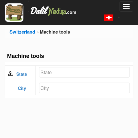
'
Dalil
Toggl
Madina
'
.com
'
naviga
Switzerland
Machine tools
Machine tools
State
City