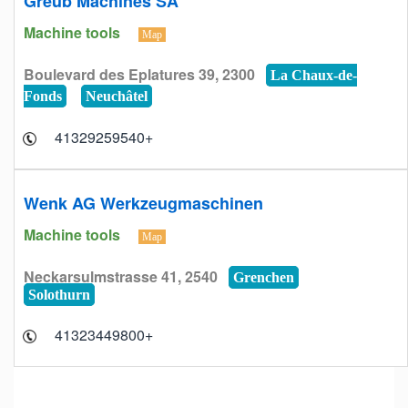
Greub Machines SA
Machine tools
Map
Boulevard des Eplatures 39, 2300
La Chaux-de-
Fonds
Neuchâtel
+41329259540
Wenk AG Werkzeugmaschinen
Machine tools
Map
Neckarsulmstrasse 41, 2540
Grenchen
Solothurn
+41323449800