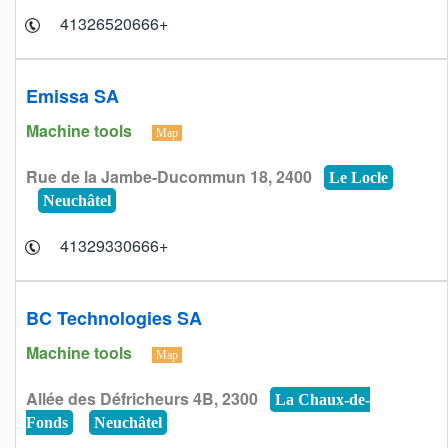
+41326520666
Emissa SA
Machine tools
Map
Rue de la Jambe-Ducommun 18, 2400
Le Locle
Neuchâtel
+41329330666
BC Technologies SA
Machine tools
Map
Allée des Défricheurs 4B, 2300
La Chaux-de-
Fonds
Neuchâtel