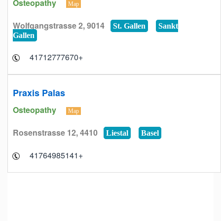
Osteopathy
Map
Wolfgangstrasse 2, 9014
St. Gallen
Sankt
Gallen
+41712777670
Praxis Palas
Osteopathy
Map
Rosenstrasse 12, 4410
Liestal
Basel
+41764985141