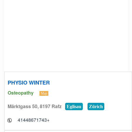
PHYSIO WINTER
Osteopathy
Map
Märktgass 50, 8197 Rafz
Eglisau
Zürich
+41448671743