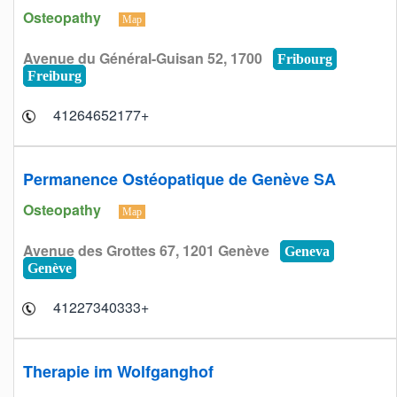
Osteopathy
Map
Avenue du Général-Guisan 52, 1700
Fribourg
Freiburg
+41264652177
Permanence Ostéopatique de Genève SA
Osteopathy
Map
Avenue des Grottes 67, 1201 Genève
Geneva
Genève
+41227340333
Therapie im Wolfganghof