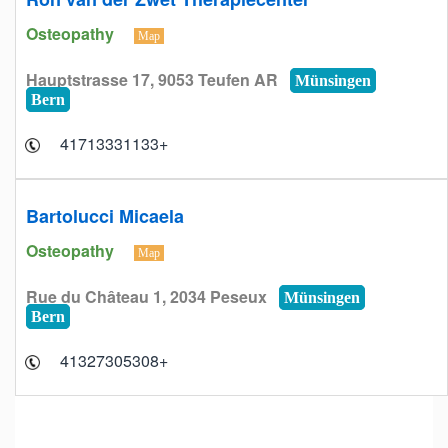
Osteopathy
Map
Hauptstrasse 17, 9053 Teufen AR
Münsingen
Bern
+41713331133
Bartolucci Micaela
Osteopathy
Map
Rue du Château 1, 2034 Peseux
Münsingen
Bern
+41327305308