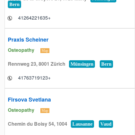
Bern
+41264221635
Praxis Scheiner
Osteopathy
Map
Rennweg 23, 8001 Zürich
Münsingen
Bern
+41763719123
Firsova Svetlana
Osteopathy
Map
Chemin du Boisy 54, 1004
Lausanne
Vaud