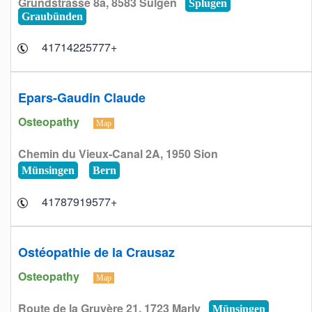
Grundstrasse 8a, 8583 Sulgen
Splugen
Graubünden
+41714225777
Epars-Gaudin Claude
Osteopathy
Map
Chemin du Vieux-Canal 2A, 1950 Sion
Münsingen
Bern
+41787919577
Ostéopathie de la Crausaz
Osteopathy
Map
Route de la Gruyère 21, 1723 Marly
Münsingen