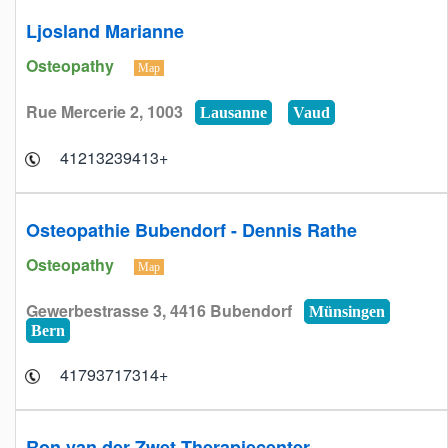
Ljosland Marianne
Osteopathy
Map
Rue Mercerie 2, 1003
Lausanne
Vaud
+41213239413
Osteopathie Bubendorf - Dennis Rathe
Osteopathy
Map
Gewerbestrasse 3, 4416 Bubendorf
Münsingen
Bern
+41793717314
Ron van der Zwet Therapiecenter