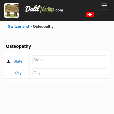
'
Dalil
Toggl
Madina
'
.com
'
naviga
Switzerland
Osteopathy
Osteopathy
State
City