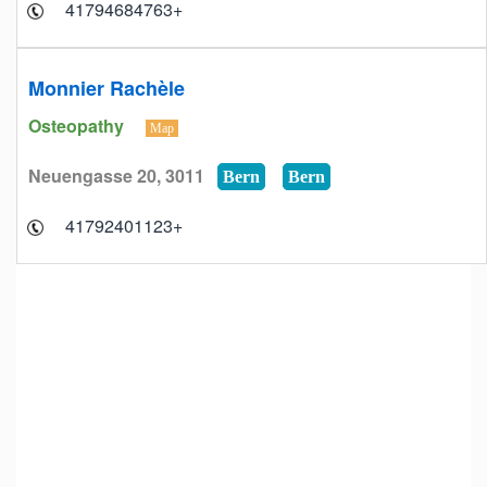
+41794684763
Monnier Rachèle
Osteopathy
Map
Neuengasse 20, 3011
Bern
Bern
+41792401123