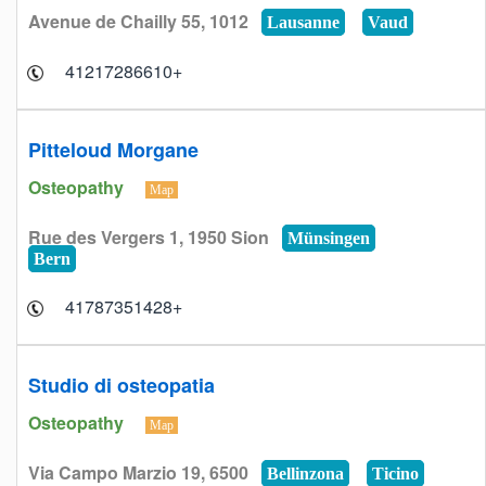
Avenue de Chailly 55, 1012
Lausanne
Vaud
+41217286610
Pitteloud Morgane
Osteopathy
Map
Rue des Vergers 1, 1950 Sion
Münsingen
Bern
+41787351428
Studio di osteopatia
Osteopathy
Map
Via Campo Marzio 19, 6500
Bellinzona
Ticino