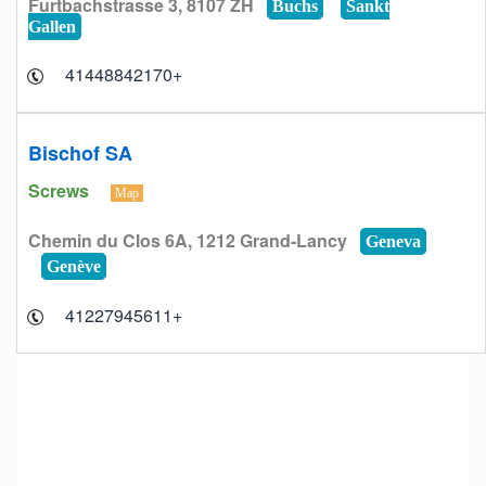
Furtbachstrasse 3, 8107 ZH
Buchs
Sankt
Gallen
+41448842170
Bischof SA
Screws
Map
Chemin du Clos 6A, 1212 Grand-Lancy
Geneva
Genève
+41227945611