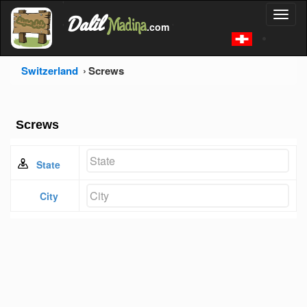
'
Dalil
Toggl
Madina
'
.com
'
naviga
Switzerland
Screws
Screws
State
City