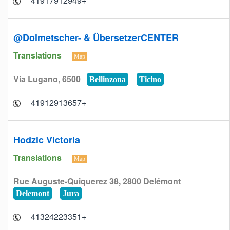
+41917912949
@Dolmetscher- & ÜbersetzerCENTER
Translations
Map
Via Lugano, 6500
Bellinzona
Ticino
+41912913657
Hodzic Victoria
Translations
Map
Rue Auguste-Quiquerez 38, 2800 Delémont
Delemont
Jura
+41324223351