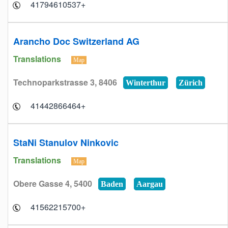
+41794610537
Arancho Doc Switzerland AG
Translations
Map
Technoparkstrasse 3, 8406
Winterthur
Zürich
+41442866464
StaNi Stanulov Ninkovic
Translations
Map
Obere Gasse 4, 5400
Baden
Aargau
+41562215700