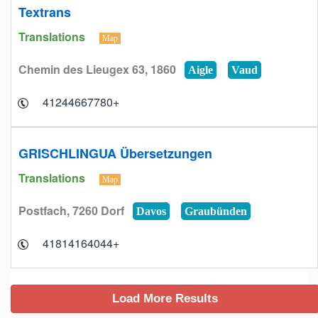
Textrans
Translations
Map
Chemin des Lieugex 63, 1860
Aigle
Vaud
+41244667780
GRISCHLINGUA Übersetzungen
Translations
Map
Postfach, 7260 Dorf
Davos
Graubünden
+41814164044