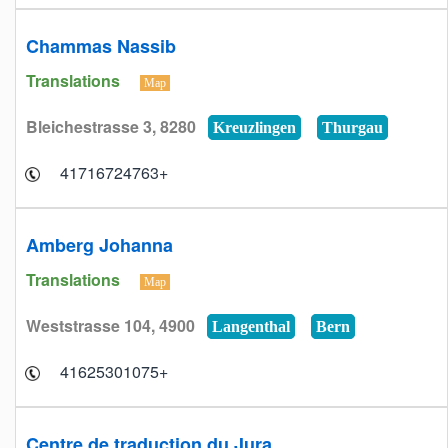
Chammas Nassib
Translations
Map
Bleichestrasse 3, 8280
Kreuzlingen
Thurgau
+41716724763
Amberg Johanna
Translations
Map
Weststrasse 104, 4900
Langenthal
Bern
+41625301075
Centre de traduction du Jura