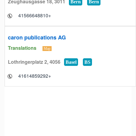
Zeughausgasse 18, 3011
Bern
Bern
+41566648810
caron publications AG
Translations
Map
Lothringerplatz 2, 4056
Basel
BS
+41614859292