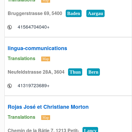
Map
Bruggerstrasse 69, 5400
Baden
Aargau
+41564704040
lingua-communications
Translations
Map
Neufeldstrasse 28A, 3604
Thun
Bern
+41319723689
Rojas José et Christiane Morton
Translations
Map
Chemin de la Bâtie 7, 1213 Petit-
Lancy