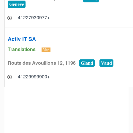
Genève
+41227930977
Activ IT SA
Translations
Map
Route des Avouillons 12, 1196
Gland
Vaud
+41229999900