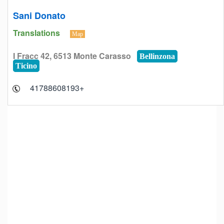
Sani Donato
Translations
Map
I Fracc 42, 6513 Monte Carasso
Bellinzona
Ticino
+41788608193