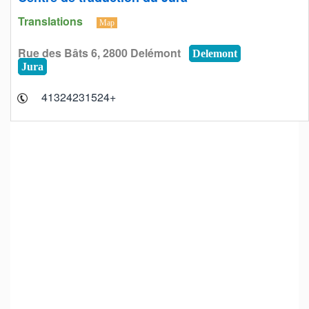
Translations
Map
Rue des Bâts 6, 2800 Delémont
Delemont
Jura
+41324231524