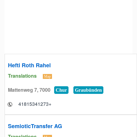
Hefti Roth Rahel
Translations
Map
Mattenweg 7, 7000
Chur
Graubünden
+41815341273
SemioticTransfer AG
Translations