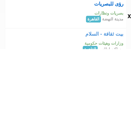
رؤى للبصريات
بصريات ونظارات
X
مدينة النهضة
القاهرة
بيت ثقافة - السلام
وزارات وهيئات حكومية
مساكن اطلس
القاهرة
اخر فرصة للادوات المنزلية
ادوات منزلية
41 ش الخليل ابراهيم مدينة قباء
القاهرة
الاصيل
ادوات منزلية
بلوك 88 مساكن الجمهورية ميدان الاسكندرية
القاهرة