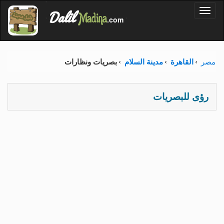
'
Dalil
Toggl
Madina
'
.com
'
naviga
مصر
القاهرة
مدينة السلام
بصريات ونظارات
رؤى للبصريات