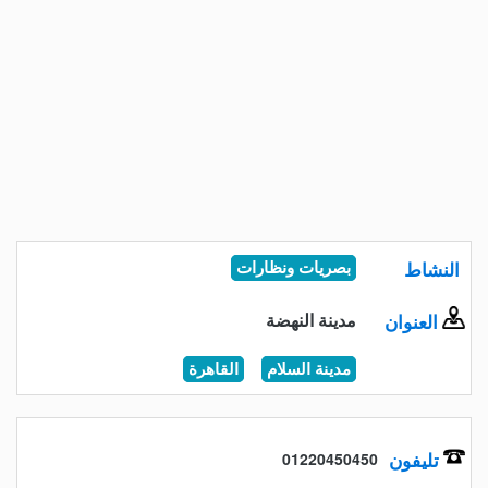
النشاط
بصريات ونظارات
مدينة النهضة
العنوان
مدينة السلام
القاهرة
تليفون
01220450450