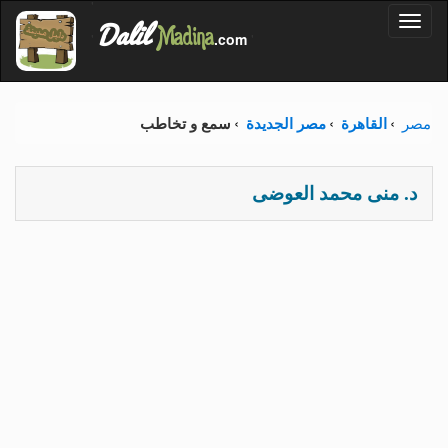
'
Dalil
Toggl
Madina
'
.com
'
naviga
مصر
القاهرة
مصر الجديدة
سمع و تخاطب
د. منى محمد العوضى