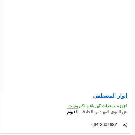
انوار المصطفى
اجهزة ومعدات كهرباء والكترونيات
ش النبوى المهندس الحادقة
الفيوم
084-2358627