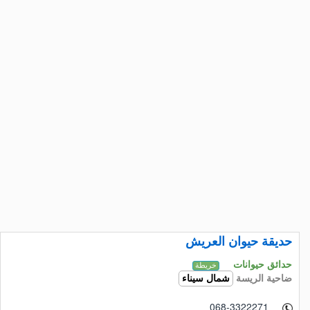
حديقة حيوان العريش
حدائق حيوانات
خريطة
ضاحية الريسة
شمال سيناء
068-3322271