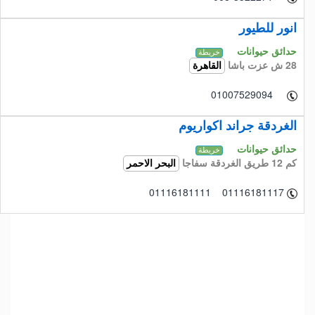
انور للطيور
حدائق حيوانات
خريطة
28 ش عزت باشا
القاهرة
01007529094
الغردقة جراند اكواريوم
حدائق حيوانات
خريطة
كم 12 طريق الغردقة سفاجا
البحر الاحمر
01116181111 01116181117