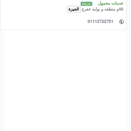
خدمات محمول
خريطة
46و منطقه و بوابه خفرع
الجيزة
01112722751