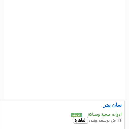
سان بيتر
ادوات صحية وسباكة
خريطة
11 ش يوسف وهبى
القاهرة