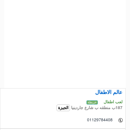
عالم الاطفال
لعب اطفال
خريطة
187ب منطقه ب شارع جاردينيا
الجيزة
01129784408