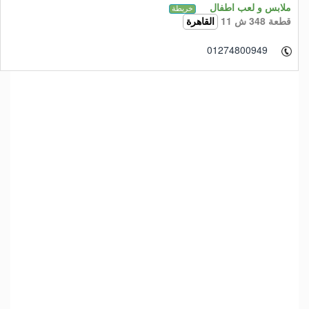
ملابس و لعب اطفال
خريطة
قطعة 348 ش 11
القاهرة
01274800949