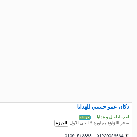
دكان عمو حسني للهدايا
لعب اطفال و هدايا
خريطة
سنتر اللؤلؤة مجاورة 2 الحي الاول
الجيزة
01091512888 01229056664