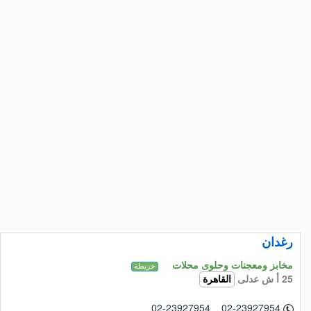
X
رغدان
مخابز ومعجنات وحلوى محلات
خريطة
25 أ ش عدلى
القاهرة
02-23927954 02-23927954