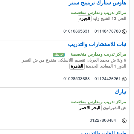
هاوس ستارك ترينينج سنتر
مراكز تدريب ومدارس متخصصة
الحى 13 الشيخ زايد
الجيزة
01010665631 01148478780
نبات للاستشارات والتدريب
مراكز تدريب ومدارس متخصصة
خريطة
6 و/3 ش محمد العريان تقسيم اللاسلكى متفرع من ش النصر
الدور 1 المعادى الجديدة
القاهرة
01028533688 01124426261
تبارك
مراكز تدريب ومدارس متخصصة
ش الشيراتون
البحر الاحمر
01227806484
طيبة للغات والتدريب