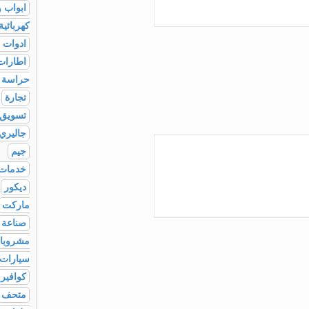
ابواب و
كهربائية
ادوات م
اطارات
حراسة
تجارة
تسويق 
جاليري
جيم
خدمات
ديكور
ماركت
صناعة
مشروبا
سيارات
كوافير
متحف