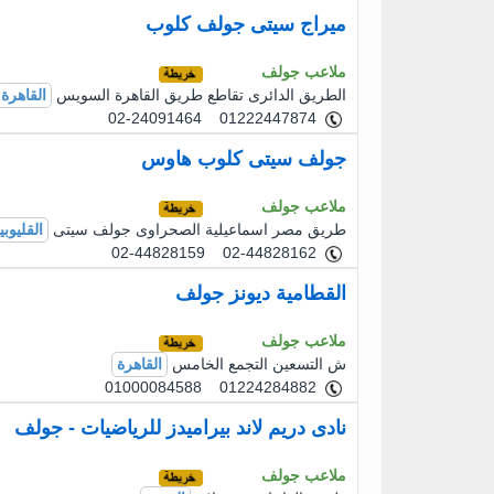
ميراج سيتى جولف كلوب
ملاعب جولف
الطريق الدائرى تقاطع طريق القاهرة السويس
القاهرة
02-24091464 01222447874
جولف سيتى كلوب هاوس
ملاعب جولف
طريق مصر اسماعيلية الصحراوى جولف سيتى
القليوبي
02-44828159 02-44828162
القطامية ديونز جولف
ملاعب جولف
ش التسعين التجمع الخامس
القاهرة
01000084588 01224284882
نادى دريم لاند بيراميدز للرياضيات - جولف
ملاعب جولف