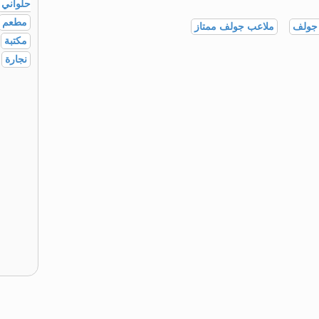
حلواني
مطعم
جولف
ملاعب جولف ممتاز
مكتبة
نجارة