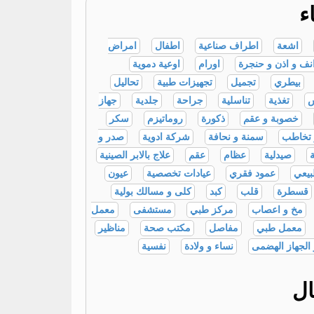
ء
اشعة
اطراف صناعية
اطفال
امراض
نف و اذن و حنجرة
اورام
اوعية دموية
بيطري
تجميل
تجهيزات طبية
تحاليل
تغذية
تناسلية
جراحة
جلدية
جهاز
خصوبة و عقم
ذكورة
روماتيزم
سكر
 تخاطب
سمنة و نحافة
شركة ادوية
صدر و
صيدلية
عظام
عقم
علاج بالابر الصينية
بيعي
عمود فقري
عيادات تخصصية
عيون
قسطرة
قلب
كبد
كلى و مسالك بولية
مخ و اعصاب
مركز طبي
مستشفى
معمل
معمل طبي
مفاصل
مكتب صحة
مناظير
 الجهاز الهضمى
نساء و ولادة
نفسية
ال