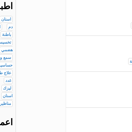
اطبا
اسنان
دم
ا
باطنة
تخسيس
هضمي
سمع و
ة
حساسية
علاج ط
غدد
ليزك
اسنان
مناظير
اعم