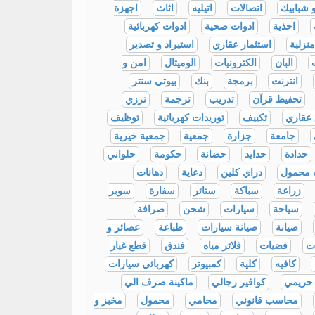
 شبابيك
اتصالات
اتيليه
اثاث
اجهزة
احذية
ادوات صحية
ادوات كهربائية
نزلية
استثمار عقاري
استيراد و تصدير
البان
الكترونيات
الوميتال
امن و
انترنت
برمجة
بنك
بيوتي سنتر
تحفيظ قرآن
تدريب
ترجمة
ترزي
عقاري
تكييف
توريدات كهربائية
توظيف
جامعة
جزارة
جمعية
جمعية خيرية
حدادة
حدايد
حضانة
حكومة
حلواني
 محمول
دراي كلين
دعاية
دهانات
زراعة
سباكة
ستائر
سفارة
سوبر
سياحة
سيارات
شحن
صرافة
صيانة
صيانة سيارات
طباعة
عصائر و
ت
فضيات
فلاتر مياه
فندق
قطع غيار
كافيه
كلية
كمبيوتر
كهربائي سيارات
 حريمي
كوافير رجالي
ماكينة صرف الي
محاسب قانوني
محامي
محمول
مخبز و