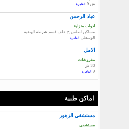
ش 9
القاهرة
عباد الرحمن
ادوات منزلية
مساكن اطلس ج خلف قسم شرطة الهضبة
الوسطى
القاهرة
الامل
مفروشات
33 ش
9
القاهرة
اماكن طبية
مستشفى الزهور
مستشفى