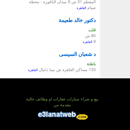
المقطم 31 ش 9 ميدان النافورة - محطة
صيام
القاهرة
دكتور خالد طعيمة
قلب
80 ش
9
القاهرة
د شعبان السيسى
باطنة
133 مساكن القاهرة ش مينا دانيال
القاهرة
بيع و شراء سيارات عقارات او وظائف خالية
مقدمة من