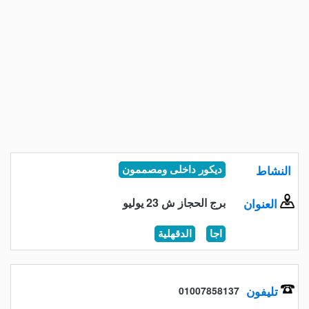
النشاط
ديكور داخلى ومصممون
برج الحجاز ش 23 يوليو
العنوان
اجا
الدقهلية
تليفون
01007858137