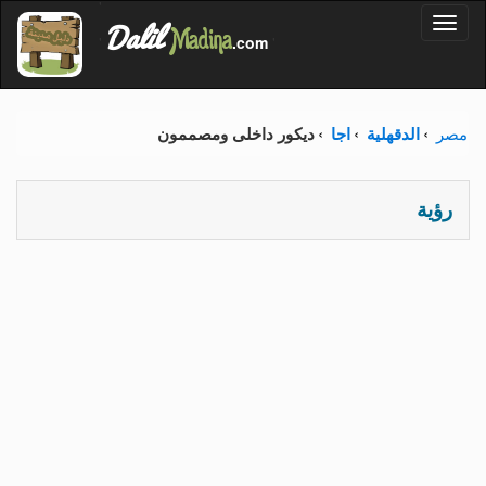
'
Dalil
Toggl
Madina
'
.com
'
naviga
مصر
الدقهلية
اجا
ديكور داخلى ومصممون
رؤية