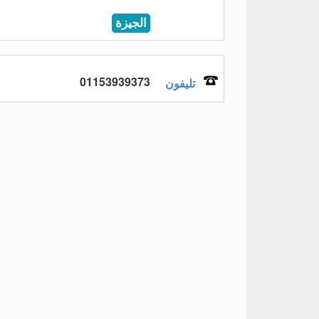
الجيزة
01153939373
تليفون