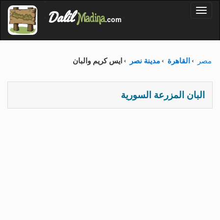
'
Dalil
Toggl
Madina
'
.com
'
naviga
مصر
القاهرة
مدينة نصر
ايس كريم والبان
البان المزرعة السورية