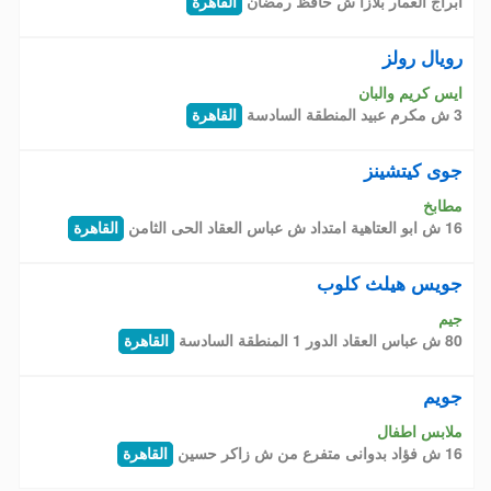
ابراج العمار بلازا ش حافظ رمضان
القاهرة
رويال رولز
ايس كريم والبان
3 ش مكرم عبيد المنطقة السادسة
القاهرة
جوى كيتشينز
مطابخ
16 ش ابو العتاهية امتداد ش عباس العقاد الحى الثامن
القاهرة
جويس هيلث كلوب
جيم
80 ش عباس العقاد الدور 1 المنطقة السادسة
القاهرة
جويم
ملابس اطفال
16 ش فؤاد بدوانى متفرع من ش زاكر حسين
القاهرة