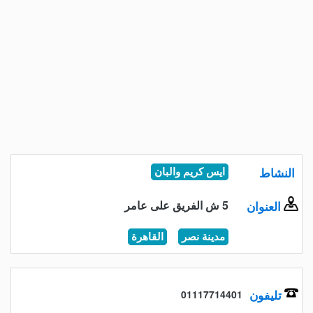
النشاط
ايس كريم والبان
5 ش الفريق على عامر
العنوان
مدينة نصر
القاهرة
تليفون
01117714401