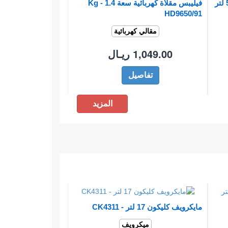
مقلاة ميكانيكية متعددة الطبخ بسعة 5 لتر
فيليبس مقلاة كهربائية سعة 1.4 Kg -
HD9650/91
مقالي كهربائية
1,049.00 ريـال
تفاصيل
المزيد
مايكرويف كليكون 17 لتر - CK4311
ميكرويف