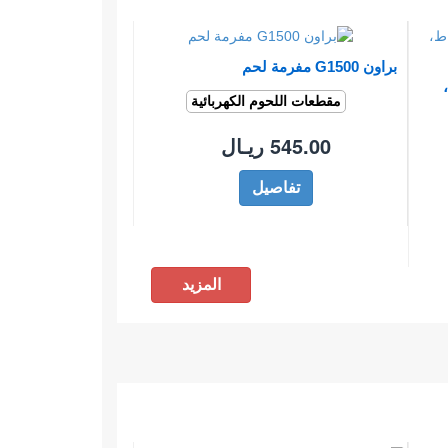
براون G1500 مفرمة لحم
واط،
مقطعات اللحوم الكهربائية
545.00 ريـال
تفاصيل
المزيد