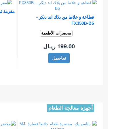
مفرمة ثو
قطاعة و خلاط من بلاك اند ديكر -
FX350B-B5
محضرات الأطعمة
199.00 ريـال
تفاصيل
أجهزة معالجة الطعام