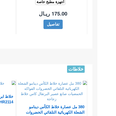
أجهزة مطبخ خاصة
175.00 ريـال
تفاصيل
خلاطات
HR2114, ابيض
380 مل عصارة خلاط الكأس دينامو
الشعلة الكهربائية التلقائي الخضروات