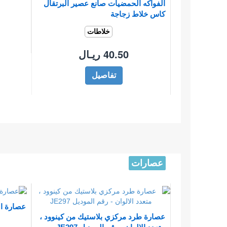
الفواكه الحمضيات صانع عصير البرتقال
كاس خلاط زجاجة
خلاطات
40.50 ريـال
تفاصيل
عصارات
عصارة الحمضي
عصارة طرد مركزي بلاستيك من كينوود ،