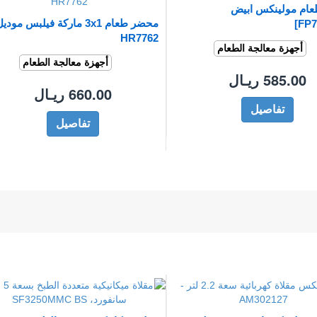
ام مولينكس ابيض
محضر طعام 3x1 ماركة فيلبس مودي
HR7762
أجهزة معالجة الطعام
أجهزة معالجة الطعام
585.00 ريـال
660.00 ريـال
تفاصيل
تفاصيل