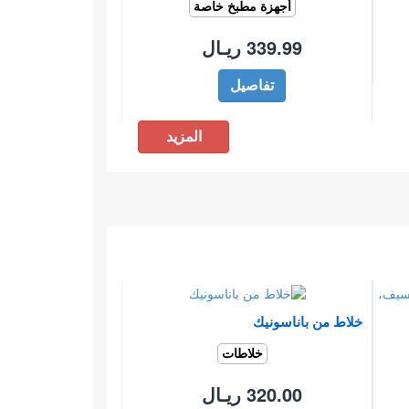
أجهزة مطبخ خاصة
339.99 ريـال
تفاصيل
المزيد
خلاط من باناسونيك
خلاطات
320.00 ريـال