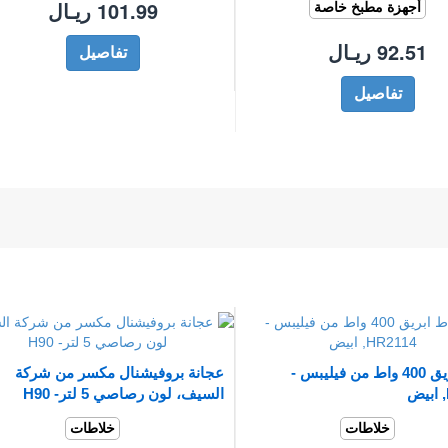
101.99 ريـال
أجهزة مطبخ خاصة
92.51 ريـال
تفاصيل
تفاصيل
خلاط ابريق 400 واط من فيليبس -
عجانة بروفيشنال مكسر من شركة
السيف، لون رصاصي 5 لتر- H90
خلاطات
خلاطات