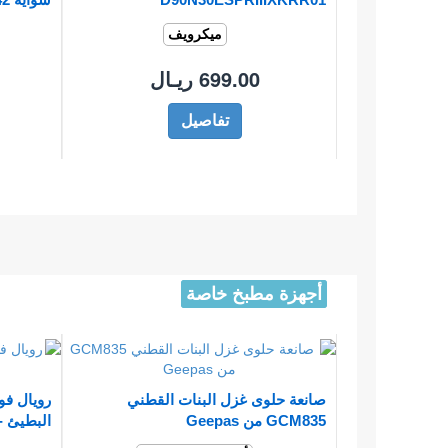
ميكرويف
699.00 ريـال
تفاصيل
أجهزة مطبخ خاصة
صانعة حلوى غزل البنات القطني
رويال فو
GCM835 من Geepas
البطيئ - F8501