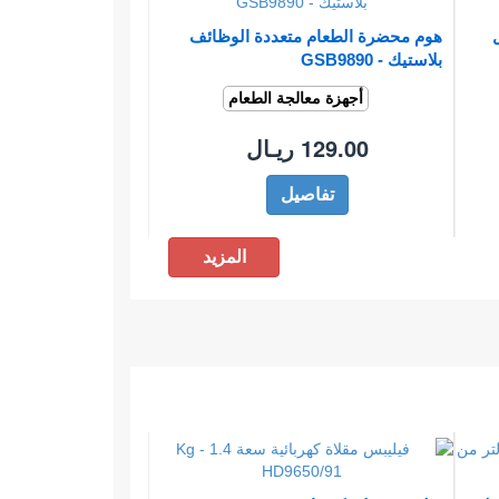
ل
هوم محضرة الطعام متعددة الوظائف
بلاستيك - GSB9890
أجهزة معالجة الطعام
129.00 ريـال
تفاصيل
المزيد