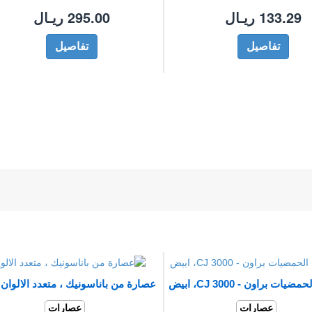
133.29 ريـال
295.00 ريـال
تفاصيل
تفاصيل
ات براون - CJ 3000، ابيض
عصارة من باناسونيك ، متعدد الالوان
عصارات
عصارات