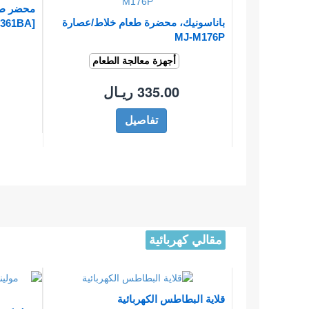
محضر طع
باناسونيك، محضرة طعام خلاط/عصارة
[FP7361BA]
MJ-M176P
أجهزة معالجة الطعام
335.00 ريـال
تفاصيل
مقالي كهربائية
قلاية البطاطس الكهربائية