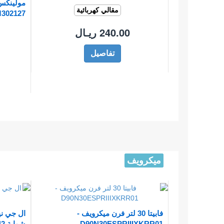
مقالي كهربائية
302127
240.00 ريـال
تفاصيل
ميكرويف
فابيتا 30 لتر فرن ميكرويف -
ال جي ني
D90N30ESPRIIIXKRR01
شواية 42 لتر - MH8265CIS